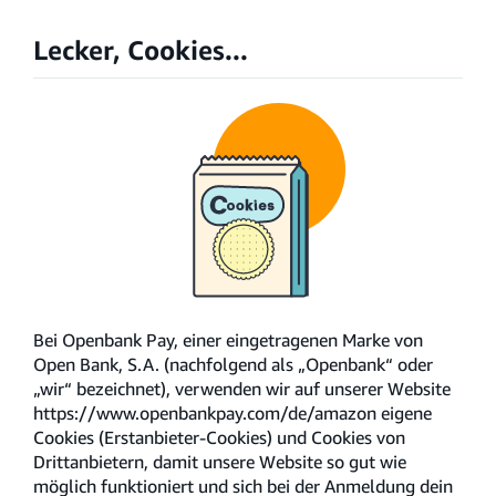
Hilfe
Lecker, Cookies...
Wo finde ich die App?
Karte verwalten
Bei Openbank Pay, einer eingetragenen Marke von
Open Bank, S.A. (nachfolgend als „Openbank“ oder
Auf der Website findest du die Links zum Apple App Store und
„wir“ bezeichnet), verwenden wir auf unserer Website
Google Play.
https://www.openbankpay.com/de/amazon eigene
Oder suche im Store nach „Amazon Visa“, um die dir App auf
Cookies (Erstanbieter-Cookies) und Cookies von
deinem Mobilgerät zu installieren.
Drittanbietern, damit unsere Website so gut wie
möglich funktioniert und sich bei der Anmeldung dein