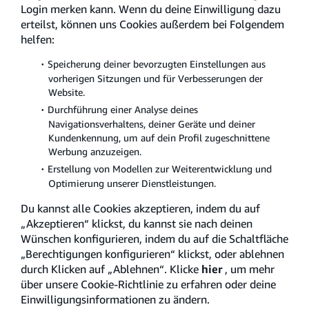
Die Zugangsdaten in der App sind die selben wie auf der Website.
Login merken kann. Wenn du deine Einwilligung dazu
erteilst, können uns Cookies außerdem bei Folgendem
helfen:
Speicherung deiner bevorzugten Einstellungen aus
vorherigen Sitzungen und für Verbesserungen der
Website.
Impressum
Durchführung einer Analyse deines
Navigationsverhaltens, deiner Geräte und deiner
Datenschutz- und Cookierichtlinie
Kundenkennung, um auf dein Profil zugeschnittene
Werbung anzuzeigen.
Kontakt
Erstellung von Modellen zur Weiterentwicklung und
Kundenbeschwerden
Optimierung unserer Dienstleistungen.
AGB
Du kannst alle Cookies akzeptieren, indem du auf
„Akzeptieren“ klickst, du kannst sie nach deinen
Cookie-Einstellungen
Wünschen konfigurieren, indem du auf die Schaltfläche
„Berechtigungen konfigurieren“ klickst, oder ablehnen
durch Klicken auf „Ablehnen“. Klicke
hier
, um mehr
© 2026 OPEN BANK, S.A., Av. de Cantabria s/n, 28660 Boadilla del Monte,
über unsere Cookie-Richtlinie zu erfahren oder deine
Madrid, Spanien.
Einwilligungsinformationen zu ändern.