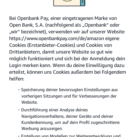
Was ist versichert?
Bei Openbank Pay, einer eingetragenen Marke von
Open Bank, S.A. (nachfolgend als „Openbank“ oder
„wir“ bezeichnet), verwenden wir auf unserer Website
Was ist nicht versichert und wie lang sind die
https://www.openbankpay.com/de/amazon eigene
Wartezeiten?
Cookies (Erstanbieter-Cookies) und Cookies von
Drittanbietern, damit unsere Website so gut wie
Gibt es Deckungsbeschränkungen?
möglich funktioniert und sich bei der Anmeldung dein
Login merken kann. Wenn du deine Einwilligung dazu
erteilst, können uns Cookies außerdem bei Folgendem
Welche Kündigungsmöglichkeiten hast du?
helfen:
Wie kann ich einen Schadenfall eröffnen?
Speicherung deiner bevorzugten Einstellungen aus
vorherigen Sitzungen und für Verbesserungen der
Website.
Mehr anzeigen
Durchführung einer Analyse deines
Navigationsverhaltens, deiner Geräte und deiner
Kundenkennung, um auf dein Profil zugeschnittene
1
2
Werbung anzuzeigen.
Erstellung von Modellen zur Weiterentwicklung und