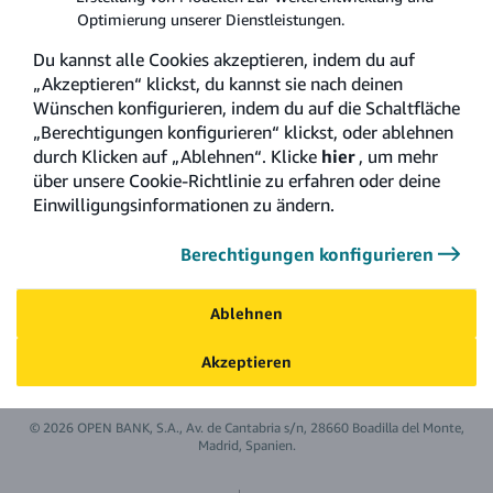
Optimierung unserer Dienstleistungen.
Du kannst alle Cookies akzeptieren, indem du auf
„Akzeptieren“ klickst, du kannst sie nach deinen
Wünschen konfigurieren, indem du auf die Schaltfläche
„Berechtigungen konfigurieren“ klickst, oder ablehnen
Impressum
durch Klicken auf „Ablehnen“. Klicke
hier
, um mehr
Datenschutz- und Cookierichtlinie
über unsere Cookie-Richtlinie zu erfahren oder deine
Einwilligungsinformationen zu ändern.
Kontakt
Berechtigungen konfigurieren
Kundenbeschwerden
AGB
Ablehnen
Cookie-Einstellungen
Akzeptieren
© 2026 OPEN BANK, S.A., Av. de Cantabria s/n, 28660 Boadilla del Monte,
Madrid, Spanien.